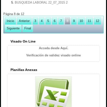
BUSQUEDA LABORAL 22_07_2015 2
Página 8 de 12
Inicio
Anterior
3
4
5
6
7
8
9
10
11
12
Siguiente
Final
Visado On Line
Acceda desde Aquí.
Verificación de validez visado online
Planillas Anexas