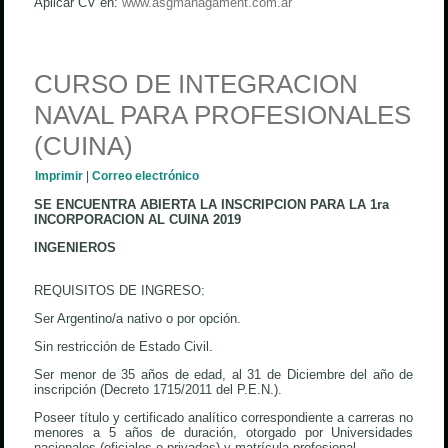
Aplicar CV en:
www.asgmanagament.com.ar
CURSO DE INTEGRACION
NAVAL PARA PROFESIONALES
(CUINA)
Imprimir
|
Correo electrónico
SE ENCUENTRA ABIERTA LA INSCRIPCION PARA LA 1ra
INCORPORACION AL CUINA 2019
INGENIEROS
REQUISITOS DE INGRESO:
Ser Argentino/a nativo o por opción.
Sin restricción de Estado Civil.
Ser menor de 35 años de edad, al 31 de Diciembre del año de
inscripción (Decreto 1715/2011 del P.E.N.).
Poseer título y certificado analítico correspondiente a carreras no
menores a 5 años de duración, otorgado por Universidades
nacionales (oficiales o privadas) y matrícula profesional.