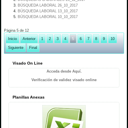
BÚSQUEDA LABORAL 26_10_2017
BÚSQUEDA LABORAL 13_10_2017
BÚSQUEDA LABORAL 10_10_2017
Página 5 de 12
Inicio
Anterior
1
2
3
4
5
6
7
8
9
10
Siguiente
Final
Visado On Line
Acceda desde Aquí.
Verificación de validez visado online
Planillas Anexas